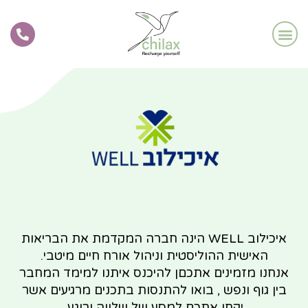
Chilax בשבילך
Chilax לעסקים
התחבר לאפליקציה
איכילוב WELL הינה חברה המקדמת את הבריאות
האישית ההוליסטית וניהול אורח חיים מיטבי.
אנחנו מזמינים אתכםן להיכנס איתנו למימד המחבר
בין גוף ונפש , בואו להתנסות בתכנים מרגיעים אשר
יקחו אתכם למסע של שלווה ורוגע.