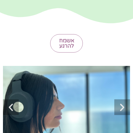
אשמח
להרגע